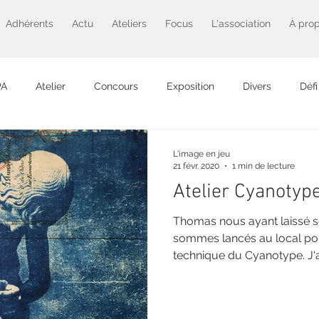
Adhérents
Actu
Ateliers
Focus
L'association
À pro
PA
Atelier
Concours
Exposition
Divers
Défi
Projet photo
L'image en jeu
21 févr. 2020
1 min de lecture
Atelier Cyanotype
Thomas nous ayant laissé s
sommes lancés au local pou
technique du Cyanotype. J'ai