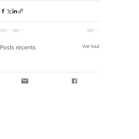
Voir tout
Posts récents