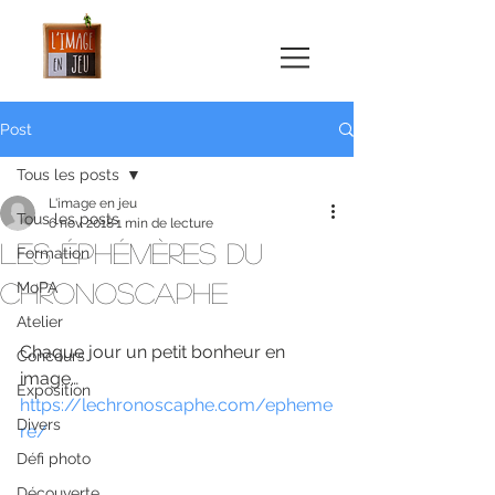
Post
Tous les posts
L'image en jeu
Tous les posts
6 nov. 2018
1 min de lecture
Les éphémères du
Formation
Chronoscaphe
MoPA
Atelier
Chaque jour un petit bonheur en 
Concours
image…
Exposition
https://lechronoscaphe.com/epheme
Divers
re/
Défi photo
Découverte