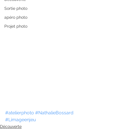
Sortie photo
apéro photo
Projet photo
#atelierphoto
#NathalieBossard
#Limageenjeu
Découverte