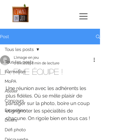
Post
Tous les posts
L'image en jeu
Tous les posts
6 avr. 2019
1 min de lecture
La fine équipe !
Formation
MoPA
Une réunion avec les adhérents les 
Atelier
plus fidèles. Où se mêle plaisir de 
Concours
partager sur la photo, boire un coup 
Exposition
et grignoter les spécialités de 
chacune. On rigole bien en tous cas !
Divers
Défi photo
Découverte