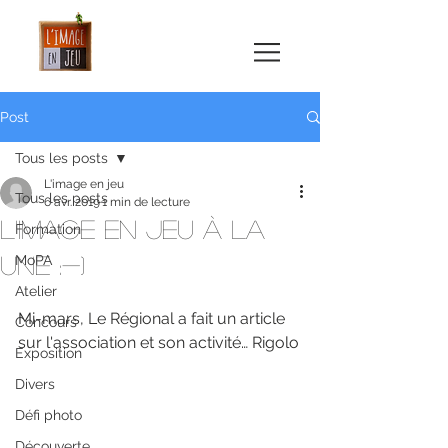
Post
Tous les posts
L'image en jeu
Tous les posts
6 avr. 2019
1 min de lecture
L'image en jeu à la
Formation
une :-)
MoPA
Atelier
Mi-mars, Le Régional a fait un article 
Concours
sur l'association et son activité… Rigolo
Exposition
Divers
Défi photo
Découverte