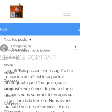
Post
Tous les posts
L'image en jeu
Tous les posts
21 févr. 2020
1 min de lecture
Séance portrait
Formation
MoPA
Le défi "Fais passer le message" a été 
Atelier
l'occasion de réfléchir au portrait 
Concours
photographique. L'image en jeu a 
Exposition
proposé une séance de photo studio 
où nous nous sommes interrogés sur 
Divers
la gestion de la lumière. Nous avons 
Défi photo
pu aussi voir des références et des 
Découverte