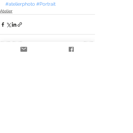
#atelierphoto
#Portrait
Atelier
Voir tout
Posts récents