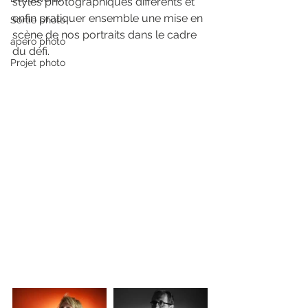
styles photographiques différents et 
enfin pratiquer ensemble une mise en 
Sortie photo
scène de nos portraits dans le cadre 
apéro photo
du défi.
Projet photo