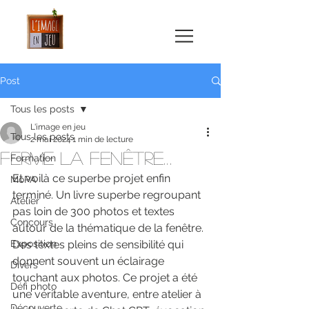
Post
Tous les posts
L'image en jeu
Tous les posts
2 mai 2024
1 min de lecture
Ferme la fenêtre…
Formation
Et voilà ce superbe projet enfin 
MoPA
terminé. Un livre superbe regroupant 
Atelier
pas loin de 300 photos et textes 
Concours
autour de la thématique de la fenêtre. 
Exposition
Des textes pleins de sensibilité qui 
donnent souvent un éclairage 
Divers
touchant aux photos. Ce projet a été 
Défi photo
une véritable aventure, entre atelier à 
Découverte