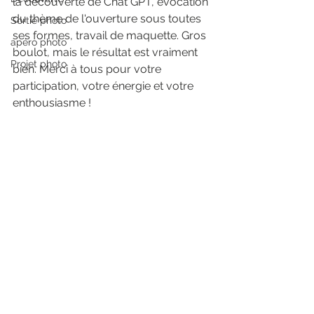
la découverte de Chat GPT, évocation 
du thème de l'ouverture sous toutes 
Sortie photo
ses formes, travail de maquette. Gros 
apéro photo
boulot, mais le résultat est vraiment 
Projet photo
bien. Merci à tous pour votre 
participation, votre énergie et votre 
enthousiasme !