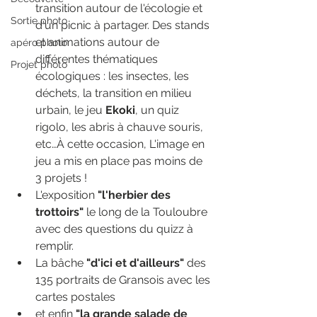
transition autour de l'écologie et 
Sortie photo
d'un picnic à partager. Des stands 
et animations autour de 
apéro photo
différentes thématiques 
Projet photo
écologiques : les insectes, les 
déchets, la transition en milieu 
urbain, le jeu 
Ekoki
, un quiz 
rigolo, les abris à chauve souris, 
etc…À cette occasion, L'image en 
jeu a mis en place pas moins de 
3 projets !
L'exposition 
"l'herbier des 
trottoirs"
 le long de la Touloubre 
avec des questions du quizz à 
remplir.
La bâche 
"d'ici et d'ailleurs"
 des 
135 portraits de Gransois avec les 
cartes postales
et enfin 
"la grande salade de 