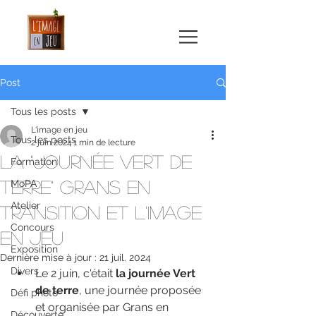
Post
Tous les posts
L'image en jeu
Tous les posts
2 juin 2024
1 min de lecture
La "journée Vert de
Formation
terre" Grans en
MoPA
Atelier
transition et l'Image
Concours
en jeu
Exposition
Dernière mise à jour :
21 juil. 2024
Divers
Le 2 juin, c'était 
la journée Vert 
de terre
, une journée proposée 
Défi photo
et organisée par Grans en 
Découverte