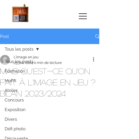
Post
Tous les posts
L'image en jeu
Tous les posts
25 juil. 2024
0 min de lecture
Mais qu'est-ce qu'on
Formation
fait à l'image en jeu ?
MoPA
Atelier
Bilan 2023/2024
Concours
Exposition
Divers
Défi photo
Découverte