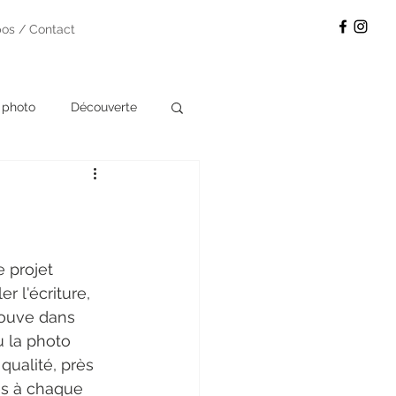
pos / Contact
 photo
Découverte
 projet 
r l'écriture, 
trouve dans 
ù la photo 
qualité, près 
es à chaque 