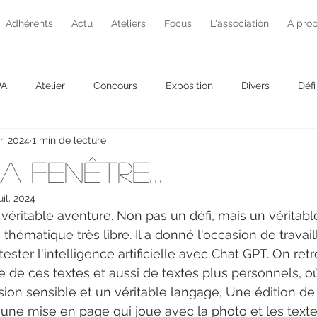
Adhérents
Actu
Ateliers
Focus
L'association
À pro
PA
Atelier
Concours
Exposition
Divers
Défi
r. 2024
1 min de lecture
Projet photo
a fenêtre…
uil. 2024
véritable aventure. Non pas un défi, mais un véritable
hématique très libre. Il a donné l'occasion de travaille
 tester l'intelligence artificielle avec Chat GPT. On re
e de ces textes et aussi de textes plus personnels, o
on sensible et un véritable langage, Une édition de 
une mise en page qui joue avec la photo et les text