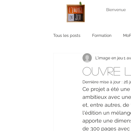
Bienvenue
Tous les posts
Formation
Mo
L'image en jeu
1 av
Sortie photo
apéro photo
Ouvre l
Dernière mise à jour :
26 j
Ce projet a été une 
ambitieux avec une t
et, entre autres, de
l'édition un mélang
apporte une dimensi
de 300 pages avec 