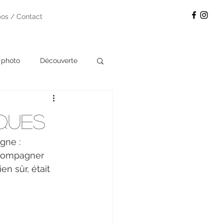
pos / Contact
 photo
Découverte
yques
gne : 
ccompagner 
n sûr, était 