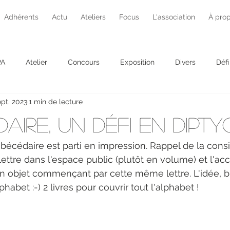
Adhérents
Actu
Ateliers
Focus
L'association
À pro
PA
Atelier
Concours
Exposition
Divers
Défi
ept. 2023
1 min de lecture
Projet photo
aire, un défi en dipt
'abécédaire est parti en impression. Rappel de la consi
ettre dans l'espace public (plutôt en volume) et l'a
 objet commençant par cette même lettre. L'idée, bie
phabet :-) 2 livres pour couvrir tout l'alphabet !