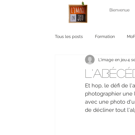
Bienvenue
Tous les posts
Formation
Mo
L'image en jeu
4 s
Sortie photo
apéro photo
L'abécéd
Et hop, le défi de l
photographier une l
avec une photo d'un
de décliner tout l'al