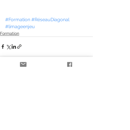
#Formation
#RéseauDiagonal
#limageenjeu
Formation
Voir tout
Posts récents