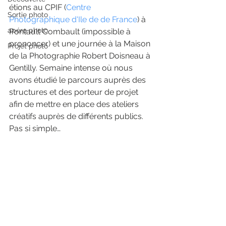
étions au CPIF (
Centre 
Sortie photo
Photographique d'Ile de de France
) à 
apéro photo
Pontault Combault (impossible à 
prononcer) et une journée à la Maison 
Projet photo
de la Photographie Robert Doisneau à 
Gentilly. Semaine intense où nous 
avons étudié le parcours auprès des 
structures et des porteur de projet 
afin de mettre en place des ateliers 
créatifs auprès de différents publics. 
Pas si simple…