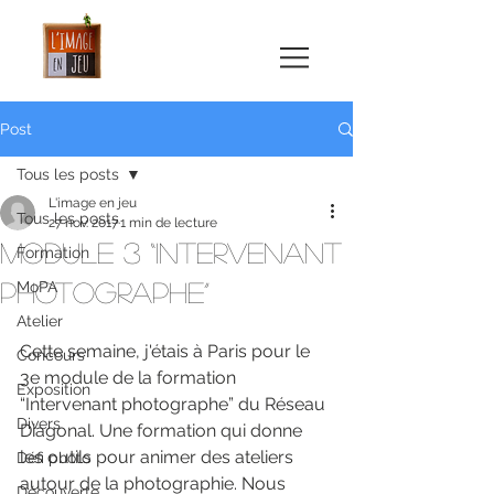
Post
Tous les posts
L'image en jeu
Tous les posts
27 nov. 2017
1 min de lecture
Module 3 “intervenant
Formation
photographe”
MoPA
Atelier
Cette semaine, j'étais à Paris pour le 
Concours
3e module de la formation 
Exposition
“Intervenant photographe” du Réseau 
Divers
Diagonal. Une formation qui donne 
les outils pour animer des ateliers 
Défi photo
autour de la photographie. Nous 
Découverte