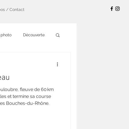
pos / Contact
 photo
Découverte
eau
Touloubre, fleuve de 60 km
les et termine sa course
 les Bouches-du-Rhône.