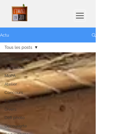
Actu
Tous les posts
Tous les posts
Formation
MoPA
Atelier
Concours
Exposition
Divers
Défi photo
Découverte