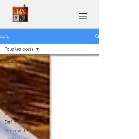
Actu
Tous les posts
Tous les posts
Formation
MoPA
Atelier
Concours
Exposition
Divers
Défi photo
Découverte