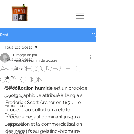
Post
Tous les posts
L'image en jeu
Tous les posts
3 oct. 2020
1 min de lecture
À la découverte du
Formation
Collodion
MoPA
Atelier
Le 
collodion humide
 est un procédé 
photographique attribué à l'Anglais 
Concours
Frederick Scott Archer en 1851.  Le 
Exposition
procédé au collodion a été le 
Divers
procédé négatif dominant jusqu'à 
l'apparition et la commercialisation 
Défi photo
des négatifs au gélatino-bromure 
Découverte