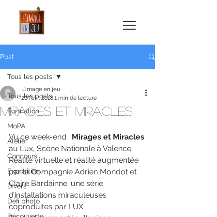
Post
Tous les posts
L'image en jeu
Tous les posts
20 févr. 2018
1 min de lecture
Mirages et Miracles
Formation
MoPA
Vu ce week-end : 
Mirages et Miracles
Atelier
au Lux, Scène Nationale à Valence. 
Concours
Réalité virtuelle et réalité augmentée 
Exposition
par la Compagnie Adrien Mondot et 
Claire Bardainne. une série 
Divers
d’installations miraculeuses 
Défi photo
coproduites par LUX.
Découverte