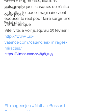
Dessins augmentés, illusions 
holographiques, casques de réalité 
Sortie photo
virtuelle : l'espace imaginaire vient 
apéro photo
épouser le réel pour faire surgir une 
Projet photo
vie numérique.
Vite, vite, à voir jusqu'au 25 février !
http://www.lux-
valence.com/calendrier/mirages-
miracles/
https://vimeo.com/248983439
#Limageenjeu
#NathalieBossard