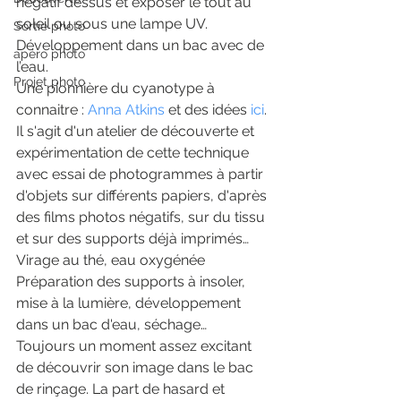
négatif dessus et exposer le tout au 
soleil ou sous une lampe UV. 
Sortie photo
Développement dans un bac avec de 
apéro photo
l’eau.
Projet photo
Une pionnière du cyanotype à 
connaitre : 
Anna Atkins
 et des idées
 ici
.
Il s'agit d'un atelier de découverte et 
expérimentation de cette technique 
avec essai de photogrammes à partir 
d'objets sur différents papiers, d'après 
des films photos négatifs, sur du tissu 
et sur des supports déjà imprimés… 
Virage au thé, eau oxygénée
Préparation des supports à insoler, 
mise à la lumière, développement 
dans un bac d'eau, séchage…
Toujours un moment assez excitant 
de découvrir son image dans le bac 
de rinçage. La part de hasard et 