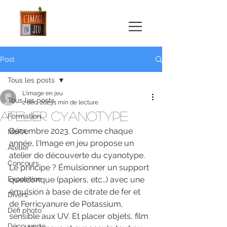
Post
Tous les posts
L'image en jeu
Tous les posts
2 déc. 2023
1 min de lecture
Atelier cyanotype
Formation
Décembre 2023. Comme chaque 
MoPA
année, l'Image en jeu propose un 
Atelier
atelier de découverte du cyanotype. 
Concours
Le principe ? Émulsionner un support 
Exposition
quelconque (papiers, etc…) avec une 
émulsion à base de citrate de fer et 
Divers
de Ferricyanure de Potassium, 
Défi photo
sensible aux UV. Et placer objets, film 
Découverte