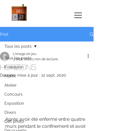
Post
Tous les posts
L'image en jeu
Tous les posts
3 sept. 2020
1 min de lecture
Horizons
Formation
Dernière mise à jour :
12 sept. 2020
MoPA
Atelier
Concours
Exposition
Divers
Après avoir été enfermé entre quatre 
Défi photo
murs pendant le confinement et avoir 
Découverte