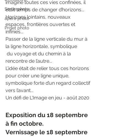
imaginé toutes ces vies confinées, il 
Sortie photo
était temps de changer d’horizons...
Horizons lointains, nouveaux 
apéro photo
espaces, frontières ouvertes et 
Projet photo
infinies...
Passer de la ligne verticale du mur à 
la ligne horizontale, symbolique
 du voyage et du chemin à la 
rencontre de l’autre...
L’idée était de relier tous ces horizons 
pour créer une ligne unique, 
symbolique forte d’un regard collectif 
vers l’avant...
Un défi de L'Image en jeu - août 2020
Exposition du 18 septembre 
à fin octobre.
Vernissage le 18 septembre 